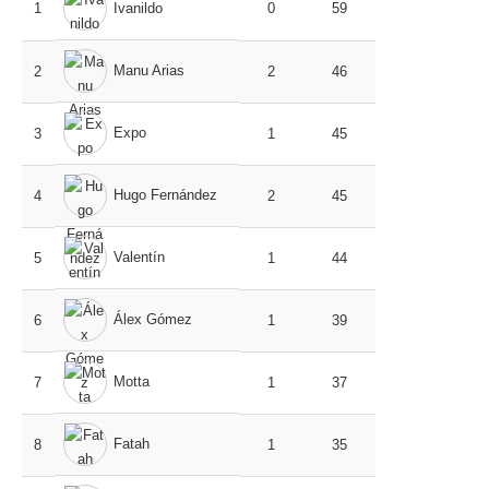
1
Ivanildo
0
59
Manu Arias
2
2
46
Expo
3
1
45
Hugo Fernández
4
2
45
Valentín
5
1
44
Álex Gómez
6
1
39
Motta
7
1
37
Fatah
8
1
35