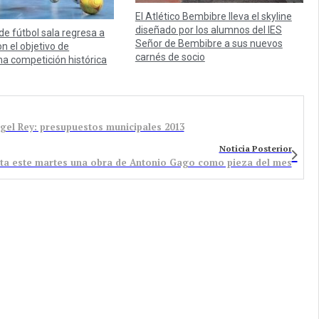
El Atlético Bembibre lleva el skyline
diseñado por los alumnos del IES
 de fútbol sala regresa a
Señor de Bembibre a sus nuevos
n el objetivo de
carnés de socio
na competición histórica
gel Rey: presupuestos municipales 2013
Noticia Posterior
nta este martes una obra de Antonio Gago como pieza del mes