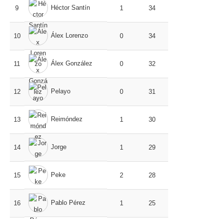
Héctor Santín
9
1
34
Álex Lorenzo
10
0
34
Álex González
11
0
32
Pelayo
12
0
31
Reimóndez
13
1
30
Jorge
14
1
29
Peke
15
2
28
Pablo Pérez
16
1
25