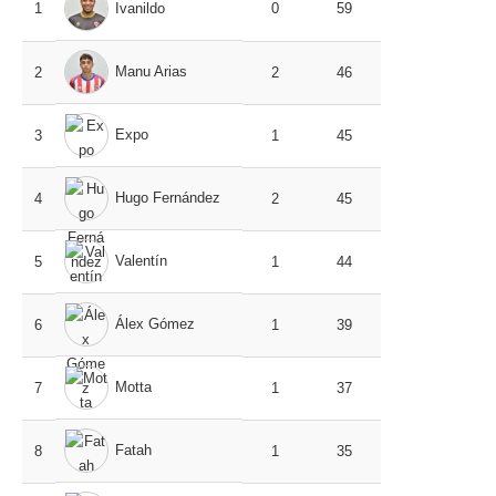
1
Ivanildo
0
59
Manu Arias
2
2
46
Expo
3
1
45
Hugo Fernández
4
2
45
Valentín
5
1
44
Álex Gómez
6
1
39
Motta
7
1
37
Fatah
8
1
35