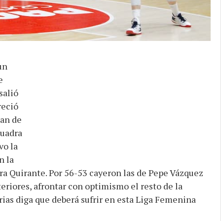
un
e
salió
reció
lan de
cuadra
vo la
n la
dra Quirante. Por 56-53 cayeron las de Pepe Vázquez
eriores, afrontar con optimismo el resto de la
rias diga que deberá sufrir en esta Liga Femenina