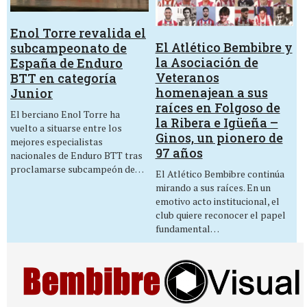
Enol Torre revalida el
El Atlético Bembibre y
subcampeonato de
la Asociación de
España de Enduro
Veteranos
BTT en categoría
homenajean a sus
Junior
raíces en Folgoso de
El berciano Enol Torre ha
la Ribera e Igüeña –
vuelto a situarse entre los
Ginos, un pionero de
mejores especialistas
97 años
nacionales de Enduro BTT tras
proclamarse subcampeón de…
El Atlético Bembibre continúa
mirando a sus raíces. En un
emotivo acto institucional, el
club quiere reconocer el papel
fundamental…