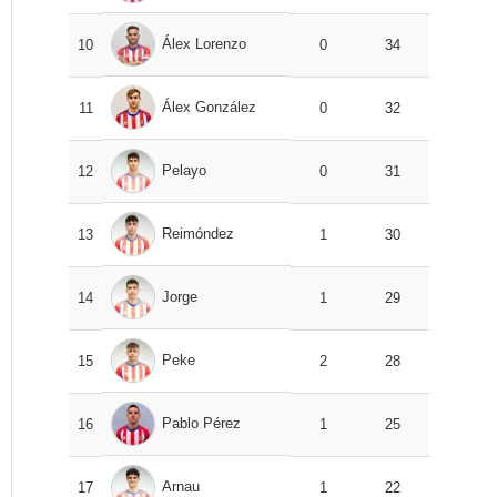
Álex Lorenzo
10
0
34
Álex González
11
0
32
Pelayo
12
0
31
Reimóndez
13
1
30
Jorge
14
1
29
Peke
15
2
28
Pablo Pérez
16
1
25
Arnau
17
1
22