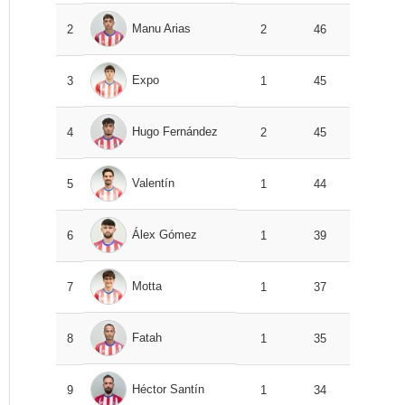
Manu Arias
2
2
46
Expo
3
1
45
Hugo Fernández
4
2
45
Valentín
5
1
44
Álex Gómez
6
1
39
Motta
7
1
37
Fatah
8
1
35
Héctor Santín
9
1
34