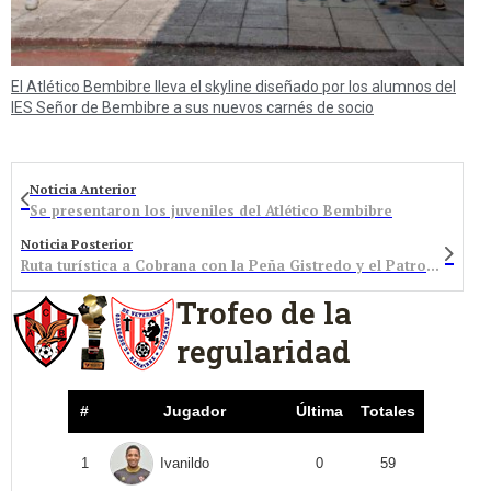
El Atlético Bembibre lleva el skyline diseñado por los alumnos del
IES Señor de Bembibre a sus nuevos carnés de socio
Noticia Anterior
Se presentaron los juveniles del Atlético Bembibre
Noticia Posterior
Ruta turística a Cobrana con la Peña Gistredo y el Patronato Deportivo Municipal de Bembibre
Trofeo de la
regularidad
#
Jugador
Última
Totales
1
Ivanildo
0
59