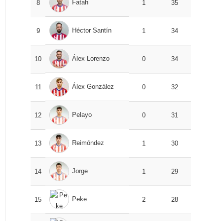
Fatah
8
1
35
Héctor Santín
9
1
34
Álex Lorenzo
10
0
34
Álex González
11
0
32
Pelayo
12
0
31
Reimóndez
13
1
30
Jorge
14
1
29
Peke
15
2
28