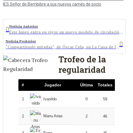
IES Señor de Bembibre a sus nuevos carnés de socio
Noticia Anterior
Este lunes entra en vigor un nuevo modelo de circulación en la plaza Santa Bárbara
Noticia Posterior
“Compartiendo miradas”, de Óscar Cela, en La Casa de las Culturas
Trofeo de la
regularidad
#
Jugador
Última
Totales
1
Ivanildo
0
59
Manu Arias
2
2
46
Expo