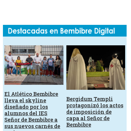
El Atlético Bembibre
Bergidum Templi
lleva el skyline
protagonizó los actos
diseñado por los
de imposición de
alumnos del IES
capa al Señor de
Señor de Bembibre a
Bembibre
sus nuevos carnés de