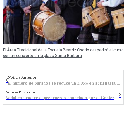
El Área Tradicional de la Escuela Beatriz Osorio despedirá el curso
con un concierto en la plaza Santa Bárbara
Noticia Anterior
El número de parados se reduce un 3,06% en abril hasta los 1.426 inscritos en la oficina de Bembibre
Noticia Posterior
Nadal contradice el preacuerdo anunciado por el Gobierno y confirma el plan de cierre minero en 2018