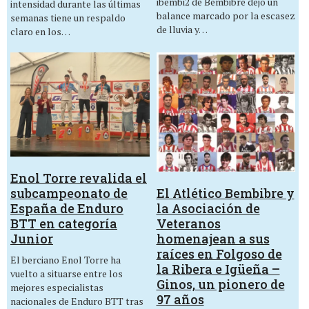
ibembi2 de Bembibre dejó un
intensidad durante las últimas
balance marcado por la escasez
semanas tiene un respaldo
de lluvia y…
claro en los…
Enol Torre revalida el
El Atlético Bembibre y
subcampeonato de
la Asociación de
España de Enduro
Veteranos
BTT en categoría
homenajean a sus
Junior
raíces en Folgoso de
El berciano Enol Torre ha
la Ribera e Igüeña –
vuelto a situarse entre los
Ginos, un pionero de
mejores especialistas
97 años
nacionales de Enduro BTT tras