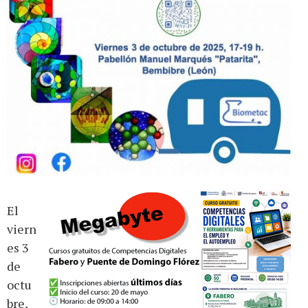
El
viern
es 3
de
octu
bre,