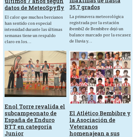
máximas de hasta
últimos 7 años según
35,7 grados
datos de MeteoSpyfly
La primavera meteorológica
El calor que muchos bercianos
registrada por la estación
han sentido con especial
ibembi2 de Bembibre dejó un
intensidad durante las últimas
balance marcado por la escasez
semanas tiene un respaldo
de lluvia y…
claro en los…
Enol Torre revalida el
El Atlético Bembibre y
subcampeonato de
la Asociación de
España de Enduro
Veteranos
BTT en categoría
homenajean a sus
Junior