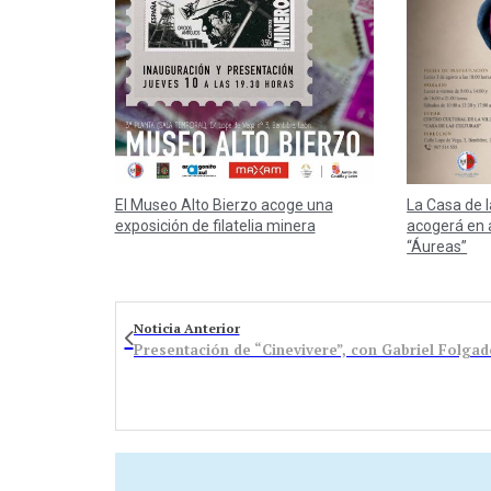
El Museo Alto Bierzo acoge una
La Casa de 
exposición de filatelia minera
acogerá en 
“Áureas”
Noticia Anterior
Presentación de “Cinevivere”, con Gabriel Folga