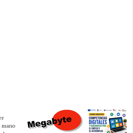
er
la mano