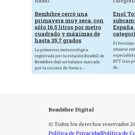
Bembibre cerró una
Enol Tor
primavera muy seca, con
subcam
sólo 16,5 litros por metro
España 
cuadrado y máximas de
categor
hasta 35,7 grados
El berciano
situarse en
La primavera meteorológica
especialist
registrada por la estación ibembi2 de
BTT tras p
Bembibre dejó un balance marcado
de…
por la escasez de lluvia y…
Bembibre Digital
© Todos los derechos reservados 2
Política de Privacidad
Política de C