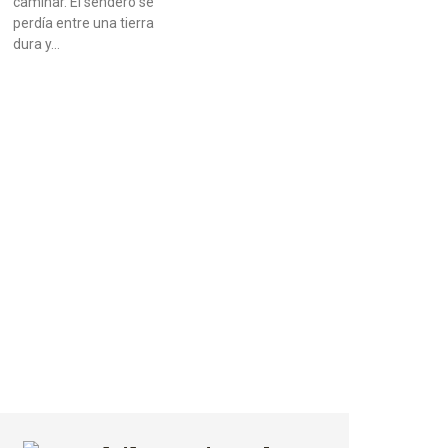
caminar. El sendero se
perdía entre una tierra
dura y…