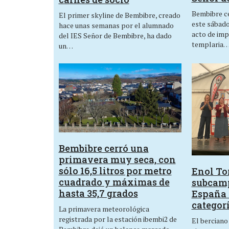
Bembibre ce
El primer skyline de Bembibre, creado
este sábado,
hace unas semanas por el alumnado
acto de imp
del IES Señor de Bembibre, ha dado
templaria
un…
Bembibre cerró una
primavera muy seca, con
sólo 16,5 litros por metro
Enol Tor
cuadrado y máximas de
subcam
hasta 35,7 grados
España 
categor
La primavera meteorológica
registrada por la estación ibembi2 de
El berciano