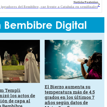
Noticia Posterior
3 jugadores del Bembibre, cae frente a Cataluña en semifinales
El Bierzo aumenta su
um Templi
temperatura más de 4,5
izó los actos de
grados en los últimos 7
ión de capa al
años según datos de
e Bembibre