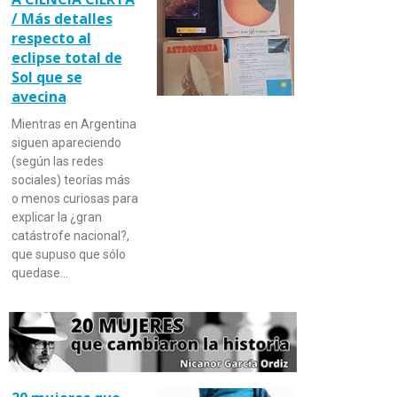
/ Más detalles
respecto al
eclipse total de
Sol que se
avecina
Mientras en Argentina
siguen apareciendo
(según las redes
sociales) teorías más
o menos curiosas para
explicar la ¿gran
catástrofe nacional?,
que supuso que sólo
quedase…