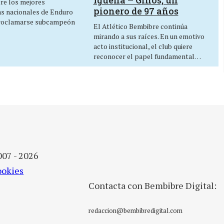
Igüeña – Ginos, un
tre los mejores
pionero de 97 años
as nacionales de Enduro
roclamarse subcampeón
El Atlético Bembibre continúa
mirando a sus raíces. En un emotivo
acto institucional, el club quiere
reconocer el papel fundamental…
007 - 2026
ookies
Contacta con Bembibre Digital:
redaccion@bembibredigital.com