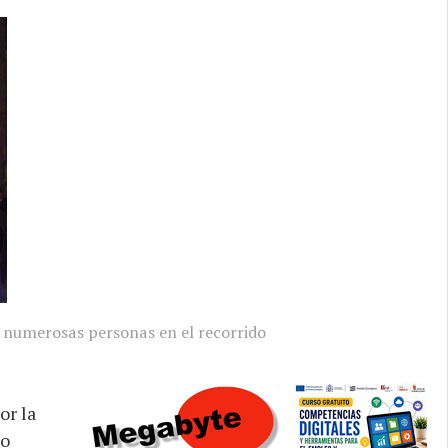
 numerosas personas en el recorrido
or la
to