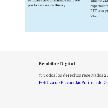
Bembibre dejó un balance marcado
situarse en
por la escasez de lluvia y…
especialist
BTT tras p
de…
Bembibre Digital
© Todos los derechos reservados 2
Política de Privacidad
Política de C