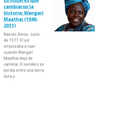
20 mujeres que
cambiaron la
historia: Wangari
Maathai (1940-
2011)
Nairobi, Kenia. Junio
de 1977. El sol
empezaba a caer
cuando Wangari
Maathai dejó de
caminar. El sendero se
perdía entre una tierra
dura y…