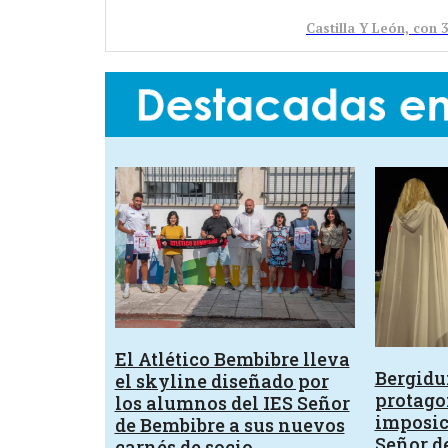
Castilla Y León, con 
El Atlético Bembibre lleva
Bergid
el skyline diseñado por
protagon
los alumnos del IES Señor
imposic
de Bembibre a sus nuevos
Señor d
carnés de socio