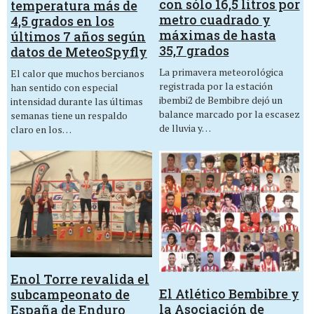
con sólo 16,5 litros por
temperatura más de
metro cuadrado y
4,5 grados en los
máximas de hasta
últimos 7 años según
35,7 grados
datos de MeteoSpyfly
La primavera meteorológica
El calor que muchos bercianos
registrada por la estación
han sentido con especial
ibembi2 de Bembibre dejó un
intensidad durante las últimas
balance marcado por la escasez
semanas tiene un respaldo
de lluvia y…
claro en los…
Enol Torre revalida el
El Atlético Bembibre y
subcampeonato de
la Asociación de
España de Enduro