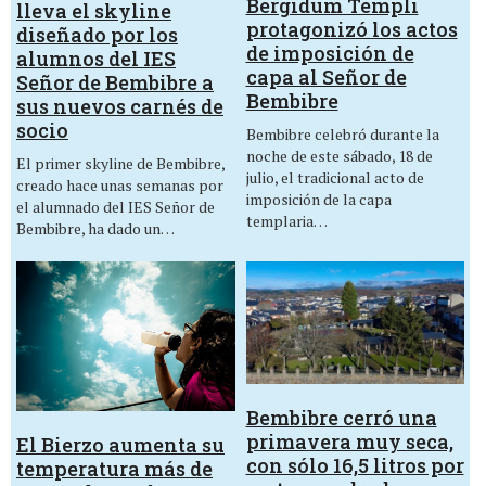
Bergidum Templi
lleva el skyline
protagonizó los actos
diseñado por los
de imposición de
alumnos del IES
capa al Señor de
Señor de Bembibre a
Bembibre
sus nuevos carnés de
socio
Bembibre celebró durante la
noche de este sábado, 18 de
El primer skyline de Bembibre,
julio, el tradicional acto de
creado hace unas semanas por
imposición de la capa
el alumnado del IES Señor de
templaria…
Bembibre, ha dado un…
Bembibre cerró una
primavera muy seca,
El Bierzo aumenta su
con sólo 16,5 litros por
temperatura más de