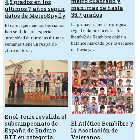
metro cuadrado y
4,5 grados en los
máximas de hasta
últimos 7 años según
35,7 grados
datos de MeteoSpyfly
La primavera meteorológica
El calor que muchos bercianos
registrada por la estación
han sentido con especial
ibembi2 de Bembibre dejó un
intensidad durante las últimas
balance marcado por la escasez
semanas tiene un respaldo
de lluvia y…
claro en los…
Enol Torre revalida el
El Atlético Bembibre y
subcampeonato de
la Asociación de
España de Enduro
Veteranos
BTT en categoría