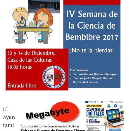
El
Ayun
tami