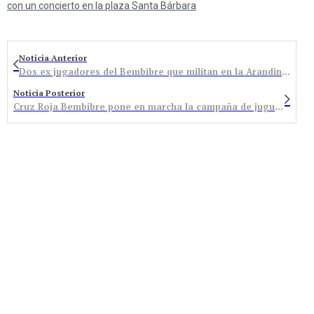
con un concierto en la plaza Santa Bárbara
Noticia Anterior
Dos ex jugadores del Bembibre que militan en la Arandina detenidos junto a un tercer futbolista por presunta agresión sexual a una menor
Noticia Posterior
Cruz Roja Bembibre pone en marcha la campaña de juguetes que premia la solidaridad de los más pequeños