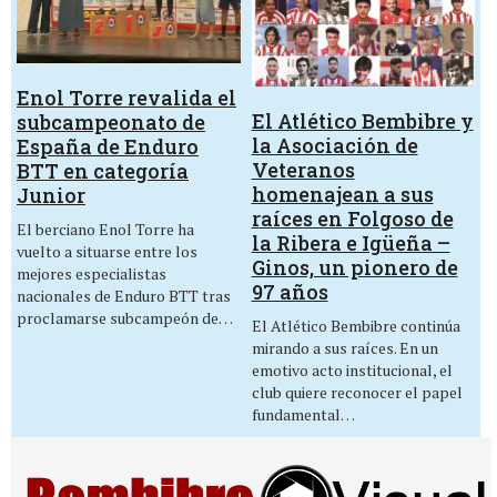
Enol Torre revalida el
El Atlético Bembibre y
subcampeonato de
la Asociación de
España de Enduro
Veteranos
BTT en categoría
homenajean a sus
Junior
raíces en Folgoso de
El berciano Enol Torre ha
la Ribera e Igüeña –
vuelto a situarse entre los
Ginos, un pionero de
mejores especialistas
97 años
nacionales de Enduro BTT tras
proclamarse subcampeón de…
El Atlético Bembibre continúa
mirando a sus raíces. En un
emotivo acto institucional, el
club quiere reconocer el papel
fundamental…