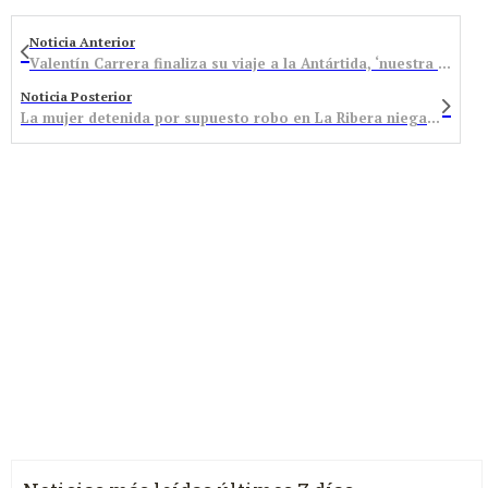
Noticia Anterior
Valentín Carrera finaliza su viaje a la Antártida, ‘nuestra casa’, con un mensaje de gratitud
Noticia Posterior
La mujer detenida por supuesto robo en La Ribera niega los hechos y asegura que sólo fue a pedir la devolución de objetos personales