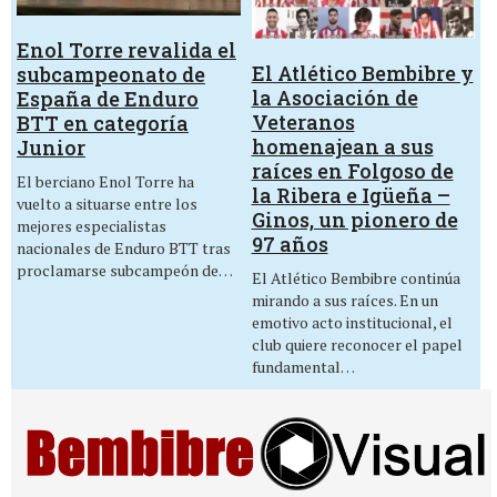
Enol Torre revalida el
El Atlético Bembibre y
subcampeonato de
la Asociación de
España de Enduro
Veteranos
BTT en categoría
homenajean a sus
Junior
raíces en Folgoso de
El berciano Enol Torre ha
la Ribera e Igüeña –
vuelto a situarse entre los
Ginos, un pionero de
mejores especialistas
97 años
nacionales de Enduro BTT tras
proclamarse subcampeón de…
El Atlético Bembibre continúa
mirando a sus raíces. En un
emotivo acto institucional, el
club quiere reconocer el papel
fundamental…