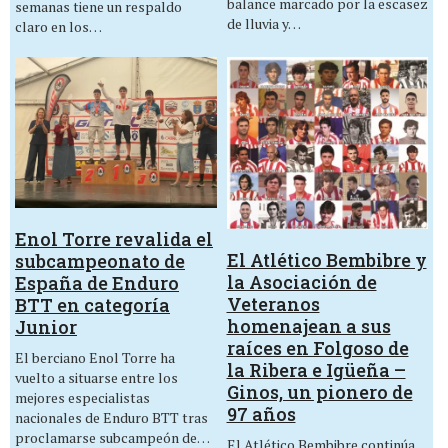
balance marcado por la escasez
semanas tiene un respaldo
de lluvia y…
claro en los…
Enol Torre revalida el
El Atlético Bembibre y
subcampeonato de
la Asociación de
España de Enduro
Veteranos
BTT en categoría
homenajean a sus
Junior
raíces en Folgoso de
El berciano Enol Torre ha
la Ribera e Igüeña –
vuelto a situarse entre los
Ginos, un pionero de
mejores especialistas
97 años
nacionales de Enduro BTT tras
proclamarse subcampeón de…
El Atlético Bembibre continúa