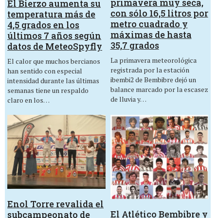
primavera muy seca,
El Bierzo aumenta su
con sólo 16,5 litros por
temperatura más de
metro cuadrado y
4,5 grados en los
máximas de hasta
últimos 7 años según
35,7 grados
datos de MeteoSpyfly
La primavera meteorológica
El calor que muchos bercianos
registrada por la estación
han sentido con especial
ibembi2 de Bembibre dejó un
intensidad durante las últimas
balance marcado por la escasez
semanas tiene un respaldo
de lluvia y…
claro en los…
Enol Torre revalida el
El Atlético Bembibre y
subcampeonato de