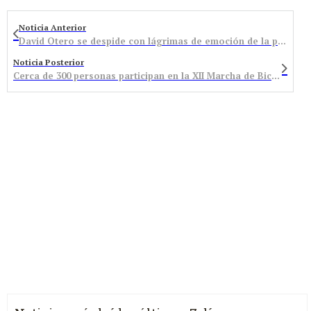
Noticia Anterior
David Otero se despide con lágrimas de emoción de la presidencia del Bembibre y se abre un nuevo periodo electoral / Cuentas saneadas y aprobadas por unanimidad
Noticia Posterior
Cerca de 300 personas participan en la XII Marcha de Bicicleta de Montaña organizada por el Bembibre BTT