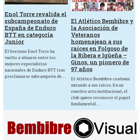
Enol Torre revalida el
El Atlético Bembibre y
subcampeonato de
la Asociación de
España de Enduro
Veteranos
BTT en categoría
homenajean a sus
Junior
raíces en Folgoso de
El berciano Enol Torre ha
la Ribera e Igüeña –
vuelto a situarse entre los
Ginos, un pionero de
mejores especialistas
97 años
nacionales de Enduro BTT tras
proclamarse subcampeón de…
El Atlético Bembibre continúa
mirando a sus raíces. En un
emotivo acto institucional, el
club quiere reconocer el papel
fundamental…