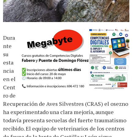
Dura
nte
su
esta
ncia
en el
Cent
ro de
Recuperación de Aves Silvestres (CRAS) el osezno
ha experimentado una clara mejoría, aunque
todavía presenta secuelas del fuerte traumatismo
recibido. El equipo de veterinarios de los centros
de fauna de la Junta de Castilla y León sigue