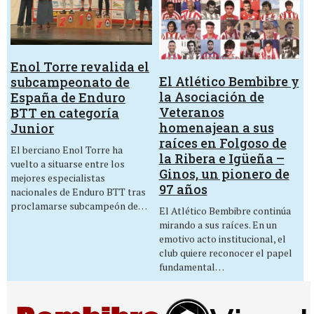
Enol Torre revalida el
El Atlético Bembibre y
subcampeonato de
la Asociación de
España de Enduro
Veteranos
BTT en categoría
homenajean a sus
Junior
raíces en Folgoso de
El berciano Enol Torre ha
la Ribera e Igüeña –
vuelto a situarse entre los
Ginos, un pionero de
mejores especialistas
97 años
nacionales de Enduro BTT tras
proclamarse subcampeón de…
El Atlético Bembibre continúa
mirando a sus raíces. En un
emotivo acto institucional, el
club quiere reconocer el papel
fundamental…