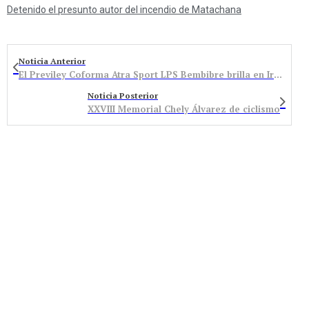
Detenido el presunto autor del incendio de Matachana
Noticia Anterior
El Previley Coforma Atra Sport LPS Bembibre brilla en Irún y en Albares de la Ribera, en la Copa de España y en la Copa de Castilla y León
Noticia Posterior
XXVIII Memorial Chely Álvarez de ciclismo