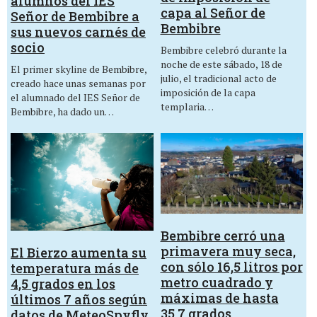
alumnos del IES
capa al Señor de
Señor de Bembibre a
Bembibre
sus nuevos carnés de
socio
Bembibre celebró durante la
noche de este sábado, 18 de
El primer skyline de Bembibre,
julio, el tradicional acto de
creado hace unas semanas por
imposición de la capa
el alumnado del IES Señor de
templaria…
Bembibre, ha dado un…
Bembibre cerró una
primavera muy seca,
El Bierzo aumenta su
con sólo 16,5 litros por
temperatura más de
metro cuadrado y
4,5 grados en los
máximas de hasta
últimos 7 años según
35,7 grados
datos de MeteoSpyfly