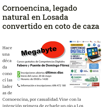
Cornoencina, legado
natural en Losada
convertido en coto de caza
Hace
una
déca
da
cono
cí las
lader
as de
Cornoencina, por casualidad. Vine con la
intención primera de echarle un ojo a Los