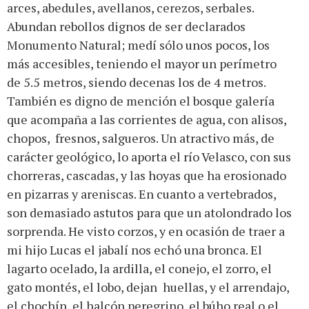
arces, abedules, avellanos, cerezos, serbales.
Abundan rebollos dignos de ser declarados
Monumento Natural; medí sólo unos pocos, los
más accesibles, teniendo el mayor un perímetro
de 5.5 metros, siendo decenas los de 4 metros.
También es digno de mención el bosque galería
que acompaña a las corrientes de agua, con alisos,
chopos, fresnos, salgueros. Un atractivo más, de
carácter geológico, lo aporta el río Velasco, con sus
chorreras, cascadas, y las hoyas que ha erosionado
en pizarras y areniscas. En cuanto a vertebrados,
son demasiado astutos para que un atolondrado los
sorprenda. He visto corzos, y en ocasión de traer a
mi hijo Lucas el jabalí nos echó una bronca. El
lagarto ocelado, la ardilla, el conejo, el zorro, el
gato montés, el lobo, dejan huellas, y el arrendajo,
el chochín, el halcón peregrino, el búho real o el