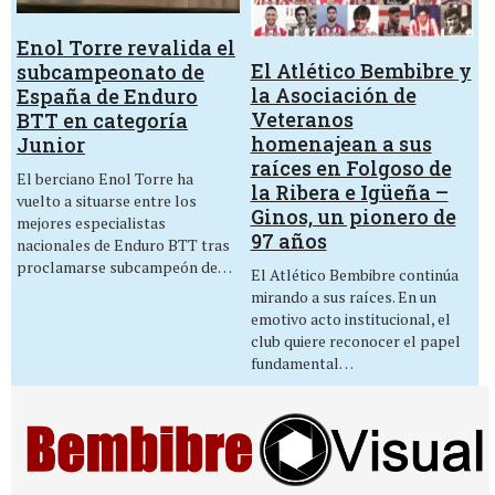
Enol Torre revalida el
El Atlético Bembibre y
subcampeonato de
la Asociación de
España de Enduro
Veteranos
BTT en categoría
homenajean a sus
Junior
raíces en Folgoso de
El berciano Enol Torre ha
la Ribera e Igüeña –
vuelto a situarse entre los
Ginos, un pionero de
mejores especialistas
97 años
nacionales de Enduro BTT tras
proclamarse subcampeón de…
El Atlético Bembibre continúa
mirando a sus raíces. En un
emotivo acto institucional, el
club quiere reconocer el papel
fundamental…