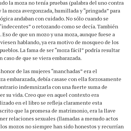
do la moza no tenía pruebas (palabra del uno contra
 y la moza avergonzada, humillada y “pringada” para
a lógica andaban con cuidado. No sólo cuando se
s “indecentes” o retozando como se decía. También
. Eso de que un mozo y una moza, aunque fuese a
tuviesen hablando, ya era motivo de mosqueo de los
pueblos. La fama de ser “moza fácil” podría resultar
en caso de que se viera embarazada.
eshonor de las mujeres “manchadas” era el
za embarazada, debía casase con ella forzosamente
ontrario indemnizarla con una fuerte suma de
er su vida. Creo que en aquel contexto era
izado en el libro se refleja claramente esta
escrito que la promesa de matrimonio, era la llave
er relaciones sexuales (llamadas a menudo actos
 los mozos no siempre han sido honestos y recurrían