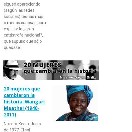
siguen apareciendo
(según las redes
sociales) teorías más
o menos curiosas para
explicar la ¿gran
catástrofe nacional?,
que supuso que sólo
quedase…
20 mujeres que
cambiaron la
historia: Wangari
Maathai (1940-
2011)
Nairobi, Kenia. Junio
de 1977. El sol