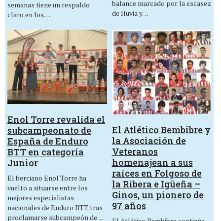
balance marcado por la escasez
semanas tiene un respaldo
de lluvia y…
claro en los…
Enol Torre revalida el
El Atlético Bembibre y
subcampeonato de
la Asociación de
España de Enduro
Veteranos
BTT en categoría
homenajean a sus
Junior
raíces en Folgoso de
El berciano Enol Torre ha
la Ribera e Igüeña –
vuelto a situarse entre los
Ginos, un pionero de
mejores especialistas
97 años
nacionales de Enduro BTT tras
proclamarse subcampeón de…
El Atlético Bembibre continúa