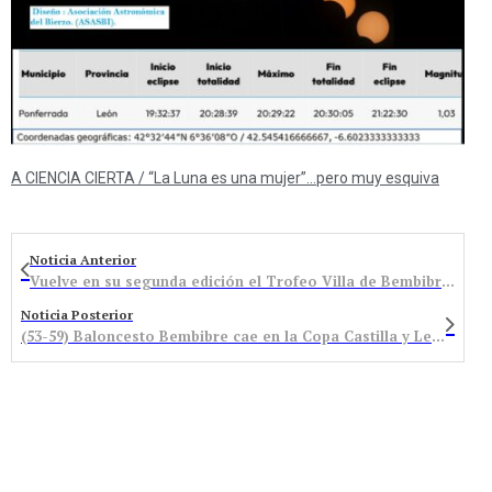
A CIENCIA CIERTA / “La Luna es una mujer”…pero muy esquiva
Noticia Anterior
Vuelve en su segunda edición el Trofeo Villa de Bembibre de Tiro al Plato
Noticia Posterior
(53-59) Baloncesto Bembibre cae en la Copa Castilla y León ante las zamoranas, de inferior categoría