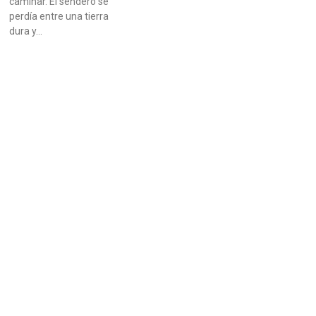
caminar. El sendero se
perdía entre una tierra
dura y…