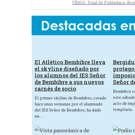
VÍDEO: Trial de Pobladura. Resu
El Atlético Bembibre lleva
Bergid
el skyline diseñado por
protagon
los alumnos del IES Señor
imposic
de Bembibre a sus nuevos
Señor d
carnés de socio
Bembibre ce
este sábado,
El primer skyline de Bembibre, creado
acto de imp
hace unas semanas por el alumnado
templaria
del IES Señor de Bembibre, ha dado
un…