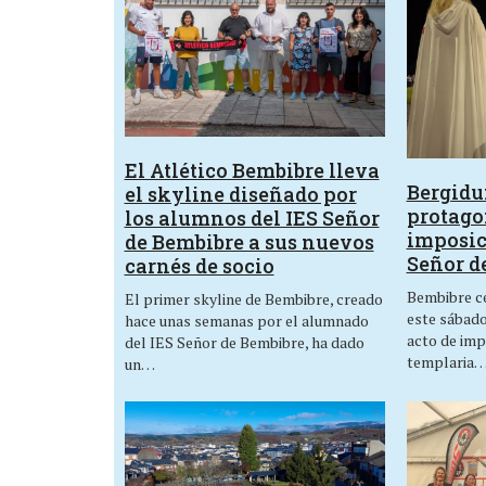
El Atlético Bembibre lleva
Bergid
el skyline diseñado por
protagon
los alumnos del IES Señor
imposic
de Bembibre a sus nuevos
Señor d
carnés de socio
Bembibre ce
El primer skyline de Bembibre, creado
este sábado,
hace unas semanas por el alumnado
acto de imp
del IES Señor de Bembibre, ha dado
templaria
un…