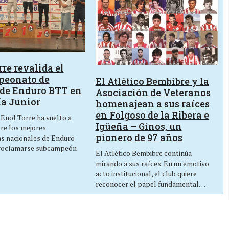
re revalida el
peonato de
El Atlético Bembibre y la
de Enduro BTT en
Asociación de Veteranos
ía Junior
homenajean a sus raíces
en Folgoso de la Ribera e
 Enol Torre ha vuelto a
Igüeña – Ginos, un
tre los mejores
pionero de 97 años
as nacionales de Enduro
roclamarse subcampeón
El Atlético Bembibre continúa
mirando a sus raíces. En un emotivo
acto institucional, el club quiere
reconocer el papel fundamental…