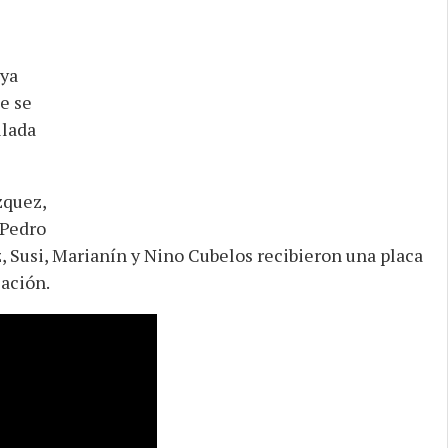
 ya
e se
llada
zquez,
 Pedro
z, Susi, Marianín y Nino Cubelos recibieron una placa
ación.