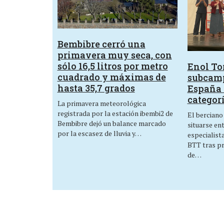
Bembibre cerró una
primavera muy seca, con
sólo 16,5 litros por metro
Enol Tor
cuadrado y máximas de
subcam
hasta 35,7 grados
España 
categor
La primavera meteorológica
registrada por la estación ibembi2 de
El berciano
Bembibre dejó un balance marcado
situarse en
por la escasez de lluvia y…
especialist
BTT tras p
de…