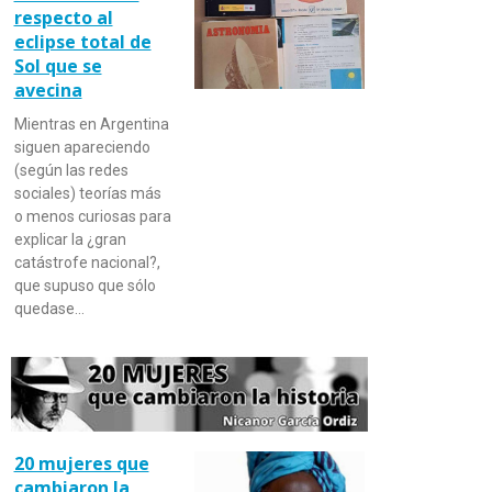
respecto al
eclipse total de
Sol que se
avecina
Mientras en Argentina
siguen apareciendo
(según las redes
sociales) teorías más
o menos curiosas para
explicar la ¿gran
catástrofe nacional?,
que supuso que sólo
quedase…
20 mujeres que
cambiaron la