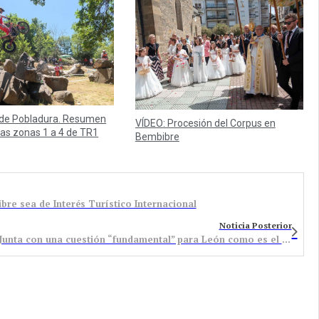
l de Pobladura. Resumen
VÍDEO: Procesión del Corpus en
 las zonas 1 a 4 de TR1
Bembibre
ibre sea de Interés Turístico Internacional
Noticia Posterior
UPL lamenta “la poca seriedad y cachondeo” de la Junta con una cuestión “fundamental” para León como es el Corredor Atlántico