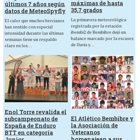
máximas de hasta
últimos 7 años según
35,7 grados
datos de MeteoSpyfly
La primavera meteorológica
El calor que muchos bercianos
registrada por la estación
han sentido con especial
ibembi2 de Bembibre dejó un
intensidad durante las últimas
balance marcado por la escasez
semanas tiene un respaldo
de lluvia y…
claro en los…
Enol Torre revalida el
El Atlético Bembibre y
subcampeonato de
la Asociación de
España de Enduro
Veteranos
BTT en categoría
homenajean a sus
Junior