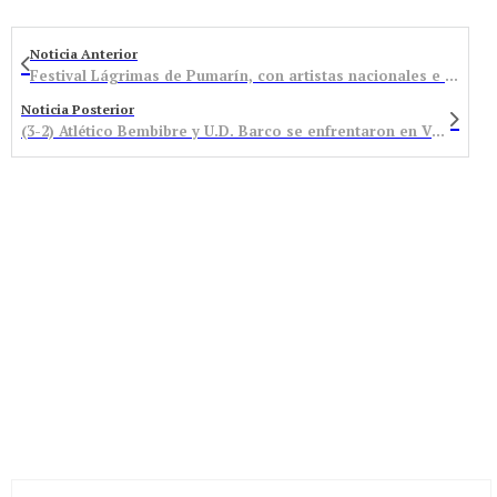
Noticia Anterior
Festival Lágrimas de Pumarín, con artistas nacionales e internacionales
Noticia Posterior
(3-2) Atlético Bembibre y U.D. Barco se enfrentaron en Valdeorras con el calor como protagonista