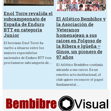
Enol Torre revalida el
El Atlético Bembibre y
subcampeonato de
la Asociación de
España de Enduro
Veteranos
BTT en categoría
homenajean a sus
Junior
raíces en Folgoso de
El berciano Enol Torre ha
la Ribera e Igüeña –
vuelto a situarse entre los
Ginos, un pionero de
mejores especialistas
97 años
nacionales de Enduro BTT tras
proclamarse subcampeón de…
El Atlético Bembibre continúa
mirando a sus raíces. En un
emotivo acto institucional, el
club quiere reconocer el papel
fundamental…