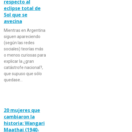
respecto al
eclipse total de
Sol que se
avecina
Mientras en Argentina
siguen apareciendo
(según las redes
sociales) teorías más
o menos curiosas para
explicar la ¿gran
catástrofe nacional?,
que supuso que sólo
quedase…
20 mujeres que
cambiaron la
historia: Wangari
Maathai (1940-