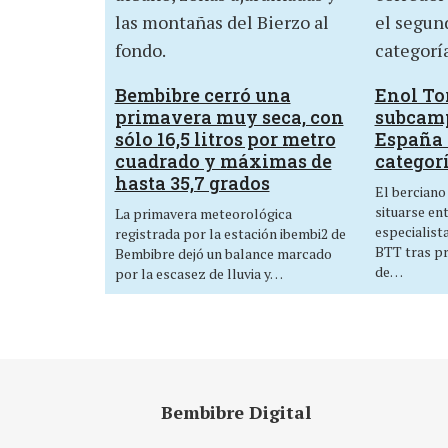
Bembibre cerró una
Enol Tor
primavera muy seca, con
subcam
sólo 16,5 litros por metro
España 
cuadrado y máximas de
categor
hasta 35,7 grados
El berciano
situarse en
La primavera meteorológica
especialist
registrada por la estación ibembi2 de
BTT tras p
Bembibre dejó un balance marcado
de…
por la escasez de lluvia y…
Bembibre Digital