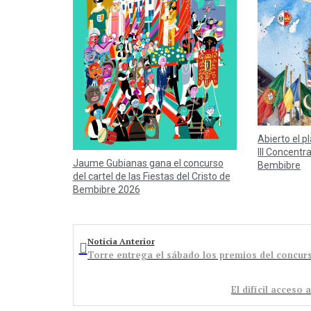
Abierto el p
III Concentr
Jaume Gubianas gana el concurso
Bembibre
del cartel de las Fiestas del Cristo de
Bembibre 2026
Noticia Anterior
Torre entrega el sábado los premios del concurs
El difícil acceso