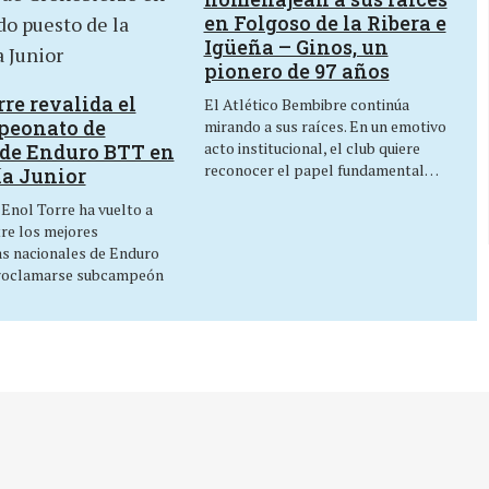
en Folgoso de la Ribera e
Igüeña – Ginos, un
pionero de 97 años
re revalida el
El Atlético Bembibre continúa
peonato de
mirando a sus raíces. En un emotivo
acto institucional, el club quiere
de Enduro BTT en
reconocer el papel fundamental…
ía Junior
 Enol Torre ha vuelto a
tre los mejores
as nacionales de Enduro
roclamarse subcampeón