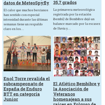
35,7 grados
datos de MeteoSpyfly
La primavera meteorológica
El calor que muchos bercianos
registrada por la estación
han sentido con especial
ibembi2 de Bembibre dejó un
intensidad durante las últimas
balance marcado por la escasez
semanas tiene un respaldo
de lluvia y…
claro en los…
Enol Torre revalida el
El Atlético Bembibre y
subcampeonato de
la Asociación de
España de Enduro
Veteranos
BTT en categoría
homenajean a sus
Junior
raíces en Folgoso de