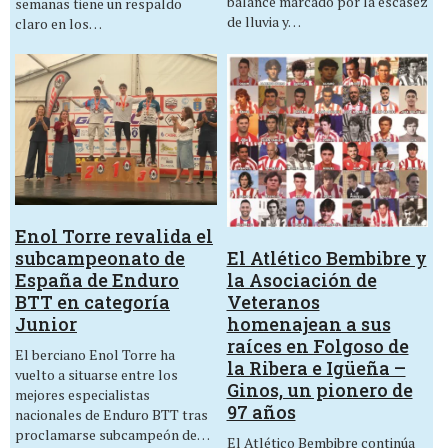
balance marcado por la escasez
semanas tiene un respaldo
de lluvia y…
claro en los…
Enol Torre revalida el
El Atlético Bembibre y
subcampeonato de
la Asociación de
España de Enduro
Veteranos
BTT en categoría
homenajean a sus
Junior
raíces en Folgoso de
El berciano Enol Torre ha
la Ribera e Igüeña –
vuelto a situarse entre los
Ginos, un pionero de
mejores especialistas
97 años
nacionales de Enduro BTT tras
proclamarse subcampeón de…
El Atlético Bembibre continúa