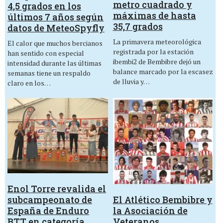
metro cuadrado y
4,5 grados en los
máximas de hasta
últimos 7 años según
35,7 grados
datos de MeteoSpyfly
La primavera meteorológica
El calor que muchos bercianos
registrada por la estación
han sentido con especial
ibembi2 de Bembibre dejó un
intensidad durante las últimas
balance marcado por la escasez
semanas tiene un respaldo
de lluvia y…
claro en los…
Enol Torre revalida el
El Atlético Bembibre y
subcampeonato de
la Asociación de
España de Enduro
Veteranos
BTT en categoría