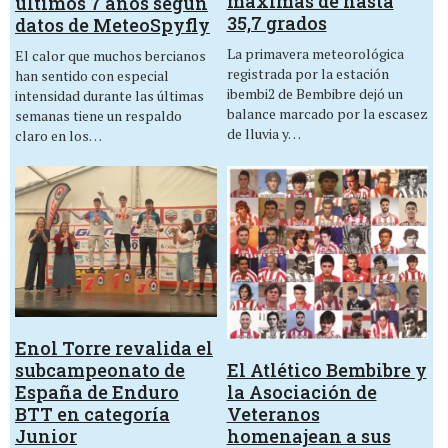
máximas de hasta
últimos 7 años según
35,7 grados
datos de MeteoSpyfly
La primavera meteorológica
El calor que muchos bercianos
registrada por la estación
han sentido con especial
ibembi2 de Bembibre dejó un
intensidad durante las últimas
balance marcado por la escasez
semanas tiene un respaldo
de lluvia y…
claro en los…
Enol Torre revalida el
El Atlético Bembibre y
subcampeonato de
la Asociación de
España de Enduro
Veteranos
BTT en categoría
homenajean a sus
Junior