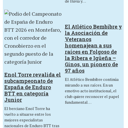
de lluvia y…
El Atlético Bembibre y
la Asociación de
Veteranos
homenajean a sus
raíces en Folgoso de
la Ribera e Igüeña –
Ginos, un pionero de
97 años
Enol Torre revalida el
El Atlético Bembibre continúa
subcampeonato de
mirando a sus raíces. En un
España de Enduro
emotivo acto institucional, el
BTT en categoría
club quiere reconocer el papel
Junior
fundamental…
El berciano Enol Torre ha
vuelto a situarse entre los
mejores especialistas
nacionales de Enduro BTT tras