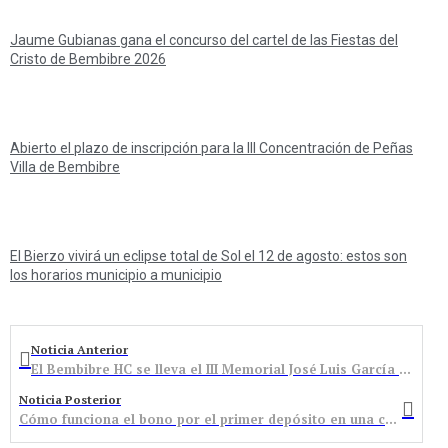
Jaume Gubianas gana el concurso del cartel de las Fiestas del
Cristo de Bembibre 2026
Abierto el plazo de inscripción para la III Concentración de Peñas
Villa de Bembibre
El Bierzo vivirá un eclipse total de Sol el 12 de agosto: estos son
los horarios municipio a municipio
Noticia Anterior
El Bembibre HC se lleva el III Memorial José Luis García Olano ‘Pin’ tras imponerse al Mieres por un contundente 6-0
Noticia Posterior
Cómo funciona el bono por el primer depósito en una casa de apuestas con el ejemplo de 1Win