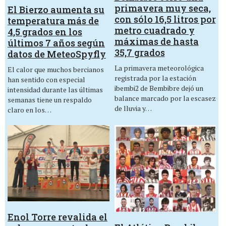
primavera muy seca,
El Bierzo aumenta su
con sólo 16,5 litros por
temperatura más de
metro cuadrado y
4,5 grados en los
máximas de hasta
últimos 7 años según
35,7 grados
datos de MeteoSpyfly
La primavera meteorológica
El calor que muchos bercianos
registrada por la estación
han sentido con especial
ibembi2 de Bembibre dejó un
intensidad durante las últimas
balance marcado por la escasez
semanas tiene un respaldo
de lluvia y…
claro en los…
Enol Torre revalida el