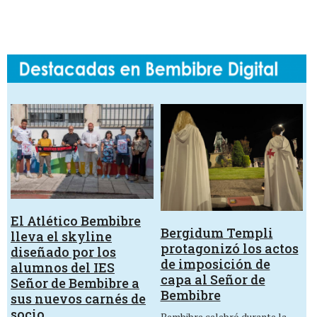
El Atlético Bembibre
Bergidum Templi
lleva el skyline
protagonizó los actos
diseñado por los
de imposición de
alumnos del IES
capa al Señor de
Señor de Bembibre a
Bembibre
sus nuevos carnés de
socio
Bembibre celebró durante la