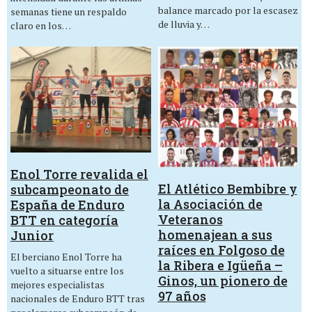
balance marcado por la escasez
semanas tiene un respaldo
de lluvia y…
claro en los…
Enol Torre revalida el
El Atlético Bembibre y
subcampeonato de
la Asociación de
España de Enduro
Veteranos
BTT en categoría
homenajean a sus
Junior
raíces en Folgoso de
El berciano Enol Torre ha
la Ribera e Igüeña –
vuelto a situarse entre los
Ginos, un pionero de
mejores especialistas
97 años
nacionales de Enduro BTT tras