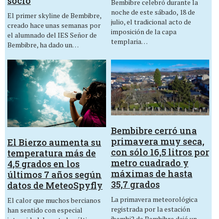
socio
Bembibre celebró durante la
noche de este sábado, 18 de
El primer skyline de Bembibre,
julio, el tradicional acto de
creado hace unas semanas por
imposición de la capa
el alumnado del IES Señor de
templaria…
Bembibre, ha dado un…
Bembibre cerró una
primavera muy seca,
El Bierzo aumenta su
con sólo 16,5 litros por
temperatura más de
metro cuadrado y
4,5 grados en los
máximas de hasta
últimos 7 años según
35,7 grados
datos de MeteoSpyfly
La primavera meteorológica
El calor que muchos bercianos
registrada por la estación
han sentido con especial
ibembi2 de Bembibre dejó un