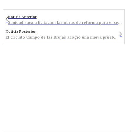
Noticia Anterior
Sanidad saca a licitación las obras de reforma para el servicio de rehabilitación del Hospital del Bierzo por 2.262.037 euros
Noticia Posterior
El circuito Campo de las Brujas acogió una nueva prueba regional de BTT