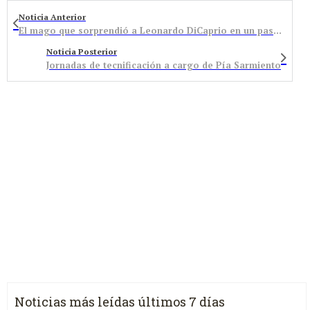
Noticia Anterior
El mago que sorprendió a Leonardo DiCaprio en un pase privado abre el festival Bembibre Vive la Magia
Noticia Posterior
Jornadas de tecnificación a cargo de Pía Sarmiento
Noticias más leídas últimos 7 días