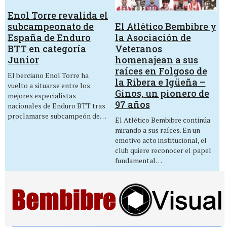
Enol Torre revalida el
El Atlético Bembibre y
subcampeonato de
la Asociación de
España de Enduro
Veteranos
BTT en categoría
homenajean a sus
Junior
raíces en Folgoso de
El berciano Enol Torre ha
la Ribera e Igüeña –
vuelto a situarse entre los
Ginos, un pionero de
mejores especialistas
97 años
nacionales de Enduro BTT tras
proclamarse subcampeón de…
El Atlético Bembibre continúa
mirando a sus raíces. En un
emotivo acto institucional, el
club quiere reconocer el papel
fundamental…