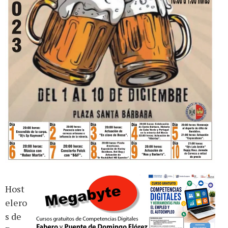
Host
elero
s de