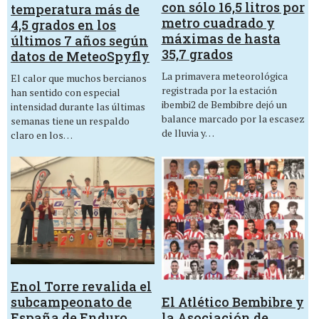
con sólo 16,5 litros por
temperatura más de
metro cuadrado y
4,5 grados en los
máximas de hasta
últimos 7 años según
35,7 grados
datos de MeteoSpyfly
La primavera meteorológica
El calor que muchos bercianos
registrada por la estación
han sentido con especial
ibembi2 de Bembibre dejó un
intensidad durante las últimas
balance marcado por la escasez
semanas tiene un respaldo
de lluvia y…
claro en los…
Enol Torre revalida el
El Atlético Bembibre y
subcampeonato de
la Asociación de
España de Enduro