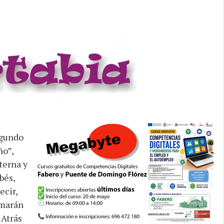
egundo
ño”,
terna y
bés,
ecir,
rmarán
 Atrás