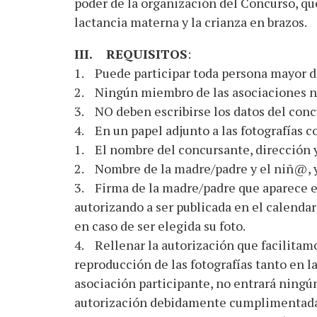
poder de la organización del Concurso, que
lactancia materna y la crianza en brazos.
III. REQUISITOS
:
1. Puede participar toda persona mayor d
2. Ningún miembro de las asociaciones ni
3. NO deben escribirse los datos del concu
4. En un papel adjunto a las fotografías c
1. El nombre del concursante, dirección y
2. Nombre de la madre/padre y el niñ@,
3. Firma de la madre/padre que aparece en
autorizando a ser publicada en el cale
en caso de ser elegida su foto.
4. Rellenar la autorización que facilitamos
reproducción de las fotografías tanto en l
asociación participante, no entrará ningú
autorización debidamente cumplimentada