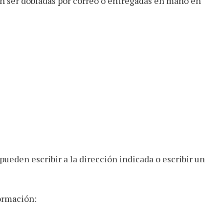
in ser dobladas por correo o entregadas en mano en
ueden escribir a la dirección indicada o escribir un
ormación: