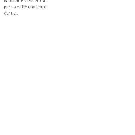
caminar. El sendero se
perdía entre una tierra
dura y…