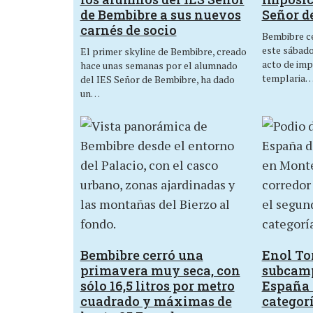
de Bembibre a sus nuevos
Señor d
carnés de socio
Bembibre ce
este sábado,
El primer skyline de Bembibre, creado
acto de imp
hace unas semanas por el alumnado
templaria
del IES Señor de Bembibre, ha dado
un…
Bembibre cerró una
Enol Tor
primavera muy seca, con
subcam
sólo 16,5 litros por metro
España 
cuadrado y máximas de
categor