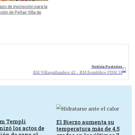
lazo de inscripción para la
ación de Peñas Villa de
Noticia Posterior
BM Villaquilambre 42 – BM Bembibre PDM 35
um Templi
El Bierzo aumenta su
izó los actos de
temperatura más de 4,5
ión de capa al