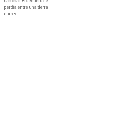
caminar. El sendero se
perdía entre una tierra
dura y…