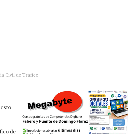
a Civil de Tráfico
uesto
fico de