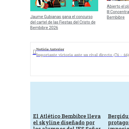
Abierto el p
III Concentr
Jaume Gubianas gana el concurso
Bembibre
del cartel de las Fiestas del Cristo de
Bembibre 2026
Noticia Anterior
Importante victoria ante un rival directo (76 – 66)
El Atlético Bembibre lleva
Bergid
el skyline diseñado por
protagon
los alumnos del IES Señor
imposic