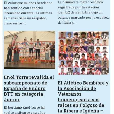
La primavera meteorológica
El calor que muchos bercianos
registrada por la estación
han sentido con especial
ibembi2 de Bembibre dejó un
intensidad durante las últimas
balance marcado por la escasez
semanas tiene un respaldo
de lluvia y…
claro en los…
Enol Torre revalida el
El Atlético Bembibre y
subcampeonato de
la Asociación de
España de Enduro
Veteranos
BTT en categoría
homenajean a sus
Junior
raíces en Folgoso de
El berciano Enol Torre ha
la Ribera e Igüeña –
vuelto a situarse entre los