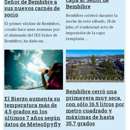
capa al Señor de
Señor de Bembibre a
Bembibre
sus nuevos carnés de
socio
Bembibre celebró durante la
noche de este sábado, 18 de
El primer skyline de Bembibre,
julio, el tradicional acto de
creado hace unas semanas por
imposición de la capa
el alumnado del IES Señor de
templaria…
Bembibre, ha dado un…
Bembibre cerró una
primavera muy seca,
El Bierzo aumenta su
con sólo 16,5 litros por
temperatura más de
metro cuadrado y
4,5 grados en los
máximas de hasta
últimos 7 años según
35,7 grados
datos de MeteoSpyfly