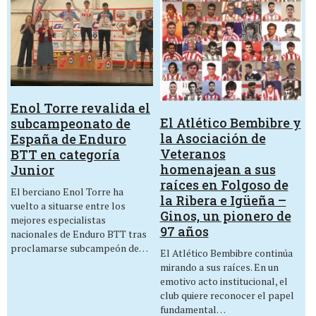
Enol Torre revalida el
El Atlético Bembibre y
subcampeonato de
la Asociación de
España de Enduro
Veteranos
BTT en categoría
homenajean a sus
Junior
raíces en Folgoso de
El berciano Enol Torre ha
la Ribera e Igüeña –
vuelto a situarse entre los
Ginos, un pionero de
mejores especialistas
97 años
nacionales de Enduro BTT tras
proclamarse subcampeón de…
El Atlético Bembibre continúa
mirando a sus raíces. En un
emotivo acto institucional, el
club quiere reconocer el papel
fundamental…