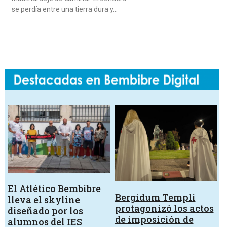
se perdía entre una tierra dura y…
El Atlético Bembibre
Bergidum Templi
lleva el skyline
protagonizó los actos
diseñado por los
de imposición de
alumnos del IES