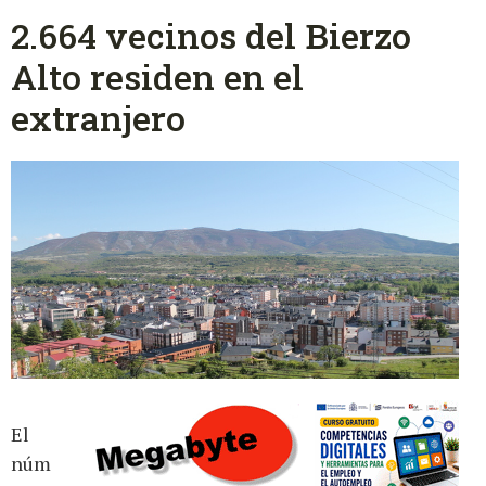
2.664 vecinos del Bierzo
Alto residen en el
extranjero
El
núm