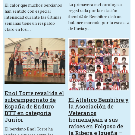
La primavera meteorológica
El calor que muchos bercianos
registrada por la estación
han sentido con especial
ibembi2 de Bembibre dejó un
intensidad durante las últimas
balance marcado por la escasez
semanas tiene un respaldo
de lluvia y…
claro en los…
Enol Torre revalida el
El Atlético Bembibre y
subcampeonato de
la Asociación de
España de Enduro
Veteranos
BTT en categoría
homenajean a sus
Junior
raíces en Folgoso de
El berciano Enol Torre ha
la Ribera e Igüeña –
vuelto a situarse entre los