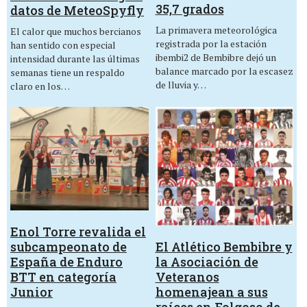
35,7 grados
datos de MeteoSpyfly
La primavera meteorológica
El calor que muchos bercianos
registrada por la estación
han sentido con especial
ibembi2 de Bembibre dejó un
intensidad durante las últimas
balance marcado por la escasez
semanas tiene un respaldo
de lluvia y…
claro en los…
Enol Torre revalida el
El Atlético Bembibre y
subcampeonato de
la Asociación de
España de Enduro
Veteranos
BTT en categoría
homenajean a sus
Junior
raíces en Folgoso de