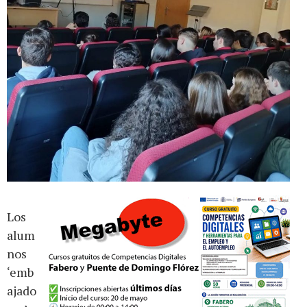
Los
alum
nos
‘emb
ajado