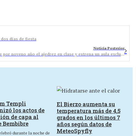
dos días de fiesta
Noticia Posterior
El colegio Virgen de la Peña de Bembibre mantiene por noveno año el ajedrez en clase y estrena un aula exclusiva con ajedrez gigante
um Templi
El Bierzo aumenta su
izó los actos de
temperatura más de 4,5
ión de capa al
grados en los últimos 7
e Bembibre
años según datos de
MeteoSpyfly
lebró durante la noche de