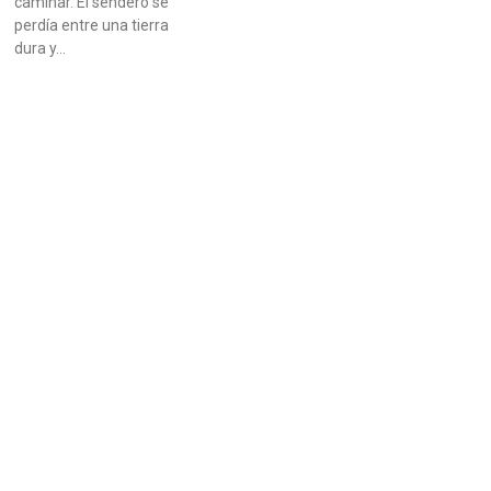
caminar. El sendero se
perdía entre una tierra
dura y…