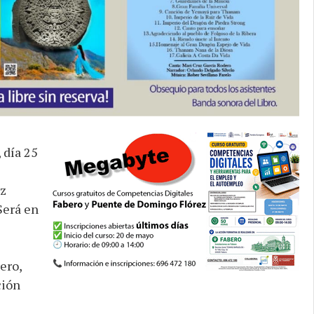
 día 25
uz
Será en
ero,
ción