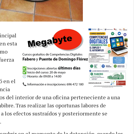
incipal
en esta
omo
fuerza
ó en el
ncia
uos del interior de una oficina perteneciente a una
ibre. Tras realizar las oportunas labores de
 a los efectos sustraídos y posteriormente se
.
descubrir en el momento de la detención, cuando los