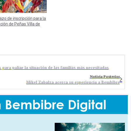
lazo de inscripción para la
ación de Peñas Villa de
para paliar la situación de las familias más necesitadas
Noticia Posterior
Míkel Zabalza acerca su experiencia a Bembibre