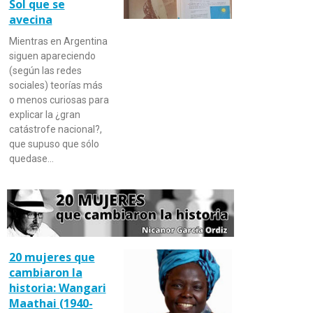
Sol que se
avecina
Mientras en Argentina
siguen apareciendo
(según las redes
sociales) teorías más
o menos curiosas para
explicar la ¿gran
catástrofe nacional?,
que supuso que sólo
quedase…
20 mujeres que
cambiaron la
historia: Wangari
Maathai (1940-