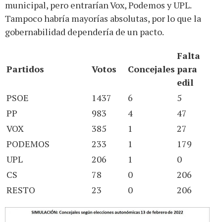
municipal, pero entrarían Vox, Podemos y UPL.
Tampoco habría mayorías absolutas, por lo que la
gobernabilidad dependería de un pacto.
Falta
Partidos
Votos
Concejales
para
edil
PSOE
1437
6
5
PP
983
4
47
VOX
385
1
27
PODEMOS
233
1
179
UPL
206
1
0
CS
78
0
206
RESTO
23
0
206