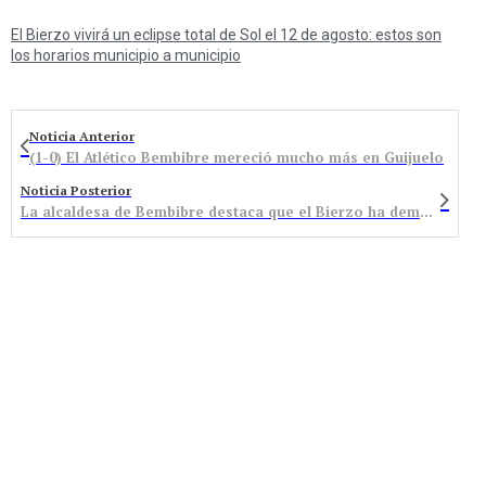
El Bierzo vivirá un eclipse total de Sol el 12 de agosto: estos son
los horarios municipio a municipio
Noticia Anterior
(1-0) El Atlético Bembibre mereció mucho más en Guijuelo
Noticia Posterior
La alcaldesa de Bembibre destaca que el Bierzo ha demostrado “su protesta en las urnas” por la sanidad rural, falta de servicios públicos y el “abandono” de la Junta