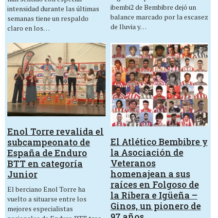
ibembi2 de Bembibre dejó un
intensidad durante las últimas
balance marcado por la escasez
semanas tiene un respaldo
de lluvia y…
claro en los…
Enol Torre revalida el
El Atlético Bembibre y
subcampeonato de
la Asociación de
España de Enduro
Veteranos
BTT en categoría
homenajean a sus
Junior
raíces en Folgoso de
El berciano Enol Torre ha
la Ribera e Igüeña –
vuelto a situarse entre los
Ginos, un pionero de
mejores especialistas
97 años