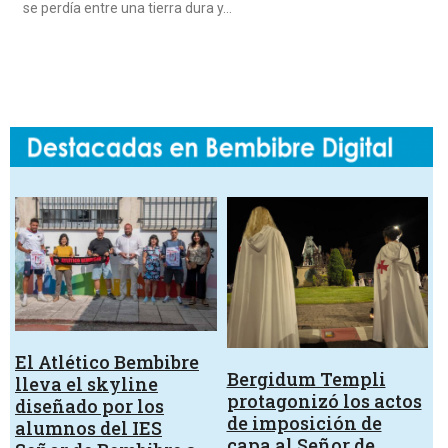
se perdía entre una tierra dura y…
El Atlético Bembibre
Bergidum Templi
lleva el skyline
protagonizó los actos
diseñado por los
de imposición de
alumnos del IES
capa al Señor de