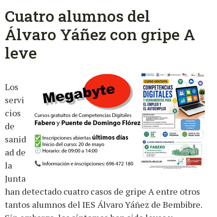
Cuatro alumnos del
Álvaro Yáñez con gripe A
leve
Los
servi
cios
de
sanid
ad de
la
Junta
han detectado cuatro casos de gripe A entre otros
tantos alumnos del IES Álvaro Yáñez de Bembibre.